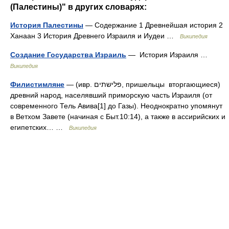
(Палестины)" в других словарях:
История Палестины
— Содержание 1 Древнейшая история 2
Ханаан 3 История Древнего Израиля и Иудеи …
Википедия
Создание Государства Израиль
— История Израиля …
Википедия
Филистимляне
— (ивр. פלישתים‎, пришельцы вторгающиеся)
древний народ, населявший приморскую часть Израиля (от
современного Тель Авива[1] до Газы). Неоднократно упомянут
в Ветхом Завете (начиная с Быт.10:14), а также в ассирийских и
египетских… …
Википедия