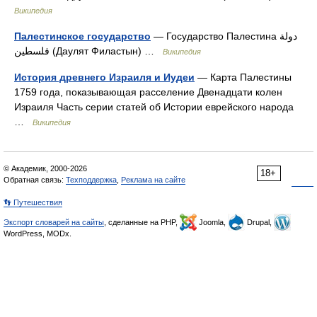
Википедия
Палестинское государство
— Государство Палестина دولة
فلسطين (Даулят Филастын) …
Википедия
История древнего Израиля и Иудеи
— Карта Палестины
1759 года, показывающая расселение Двенадцати колен
Израиля Часть серии статей об Истории еврейского народа
…
Википедия
© Академик, 2000-2026
18+
Обратная связь:
Техподдержка
,
Реклама на сайте
👣 Путешествия
Экспорт словарей на сайты
, сделанные на PHP,
Joomla,
Drupal,
WordPress, MODx.