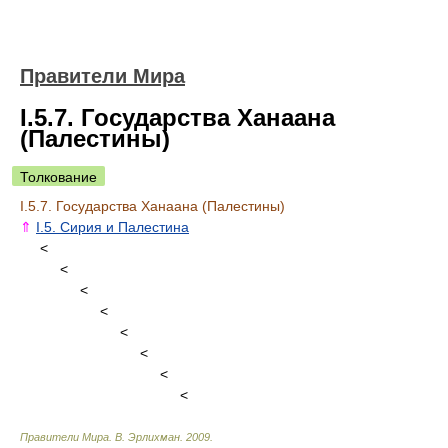
Правители Мира
I.5.7. Государства Ханаана
(Палестины)
Толкование
I.5.7. Государства Ханаана (Палестины)
⇑
I.5. Сирия и Палестина
<
<
<
<
<
<
<
<
Правители Мира
.
В. Эрлихман
.
2009
.